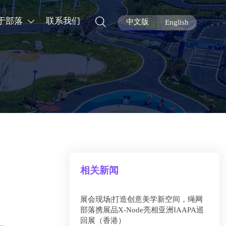

于部落
联系我们

中文版
English
相关新闻
展会现场|打造创意美学新空间，绳网
部落携展品X-Node亮相亚洲IAAPA巡
回展（香港）