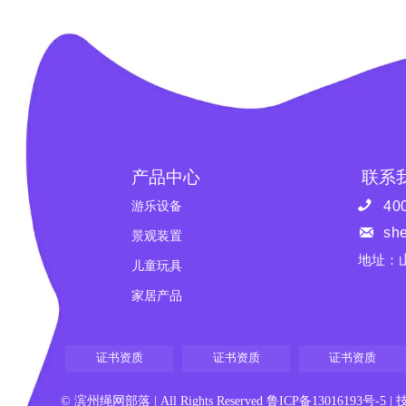
产品中心
联系

40
游乐设备

sh
景观装置
地址：
儿童玩具
家居产品
证书资质
证书资质
证书资质
© 滨州绳网部落 | All Rights Reserved
鲁ICP备13016193号-5
| 