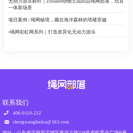
无动力游乐标杆｜Zooland动物王国四层绳网部落，玩育
一体新场景
项目案例 | 绳网秘境，藏在海洋森林的塔楼穿越
▫️绳网彩虹网系列｜打造差异化无动力游乐
联系我们

400-0110-232

shengwangbuluo@163.com
地址：山东省滨州市滨城区黄河六路338号房投置业广场B座