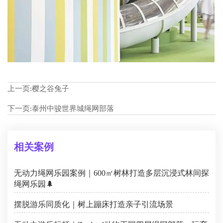
上一页:
樱之谷兔子
下一页:
泰州中骏世界城绳网部落
相关案例
无动力绳网乐园案例｜600㎡树林打造多层沉浸式林间探
绳网乐园🌲
摆脱游乐同质化｜树上蹦床打造亲子引流场景