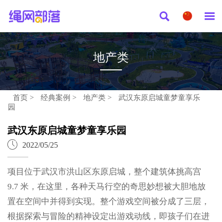


地产类
首页
>
经典案例
>
地产类
>
武汉东原启城童梦童享乐
园
武汉东原启城童梦童享乐园

2022/05/25
项目位于武汉市洪山区东原启城，整个建筑体挑高宫
9.7 米，在这里，各种天马行空的奇思妙想被大胆地放
置在空间中并得到实现。整个游戏空间被分成了三层，
根据探索与冒险的精神设定出游戏动线，即孩子们在进