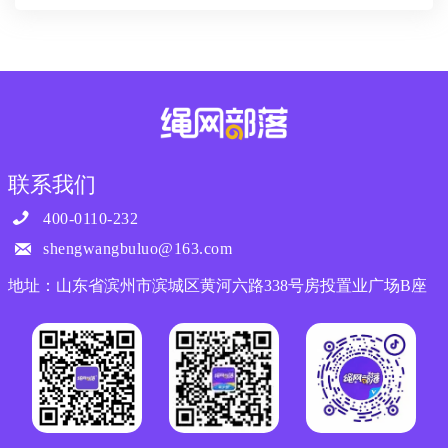
联系我们

400-0110-232

shengwangbuluo@163.com
地址：山东省滨州市滨城区黄河六路338号房投置业广场B座