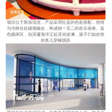
项目位于斯洛伐克，产品采用红蓝的色彩搭配，热情
与冷静在此碰撞融合，构成独一无二的欢乐画卷。蓝
色蹦床区，似深邃海洋泛起灵动波澜，孩子们如欢快
的鱼儿穿梭跳跃