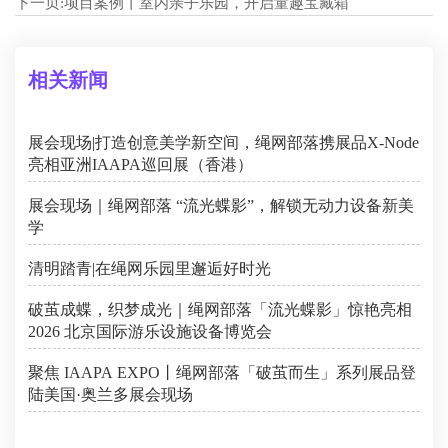
下一页:
项目案例丨室内亲子乐园，开启童趣宝藏箱
相关新闻
展会现场|打造创意美学新空间，绳网部落携展品X-Node
亮相亚洲IAAPA巡回展（香港）
展会现场｜绳网部落 “流光蝶影”，解锁无动力设备新美
学
清明踏青|在绳网乐园里邂逅好时光
破茧成蝶，织梦成光｜绳网部落「流光蝶影」惊艳亮相
2026 北京国际游乐设施设备博览会
聚焦 IAAPA EXPO丨绳网部落「破茧而生」系列展品登
陆美国·奥兰多展会现场