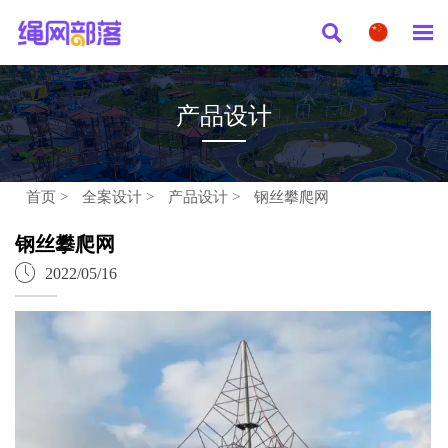


产品设计
首页
>
全案设计
>
产品设计
>
钢丝攀爬网
钢丝攀爬网

2022/05/16