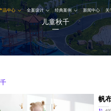
产品中心
全案设计
经典案例
新闻中心
关



儿童秋千
秋千
帆

40