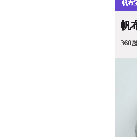
帆布
帆
36