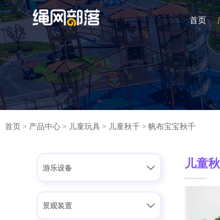
首页
首页
>
产品中心
>
儿童玩具
>
儿童秋千
>
帆布宝宝秋千
儿童

游乐设备

景观装置