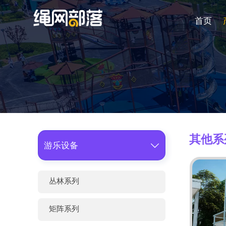
首页
其他系
游乐设备

丛林系列
矩阵系列