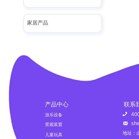
家居产品
产品中心
联系

40
游乐设备

sh
景观装置
地址：
儿童玩具