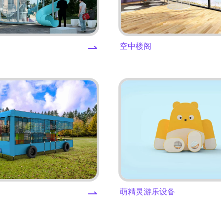
⇀
空中楼阁
⇀
萌精灵游乐设备