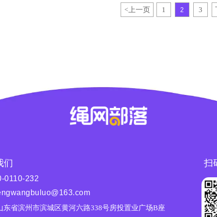
上一页
1
2
3
<
我们
扫
0-0110-232
engwangbuluo@163.com
山东省滨州市滨城区黄河六路338号房投置业广场B座