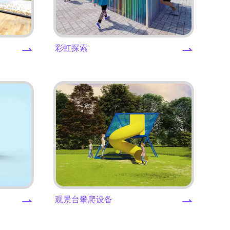
⇀
⇀
彩虹探索
⇀
⇀
观景台攀爬设备