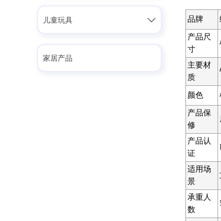
品牌

儿童玩具
产品尺
寸
家居产品
主要材
质
颜色
产品保
修
产品认
证
适用场
景
承重人
数