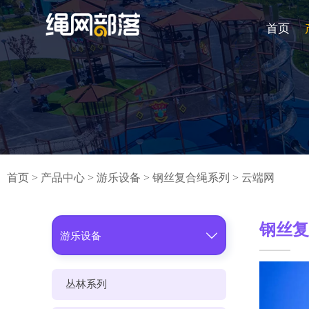
首页
首页
>
产品中心
>
游乐设备
>
钢丝复合绳系列
>
云端网
钢丝

游乐设备
丛林系列