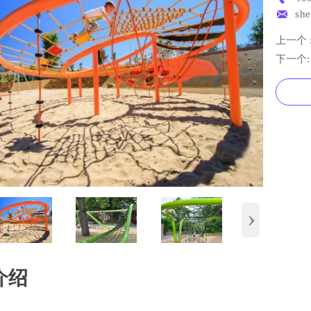

sh
上一个 
下一个
›
介绍