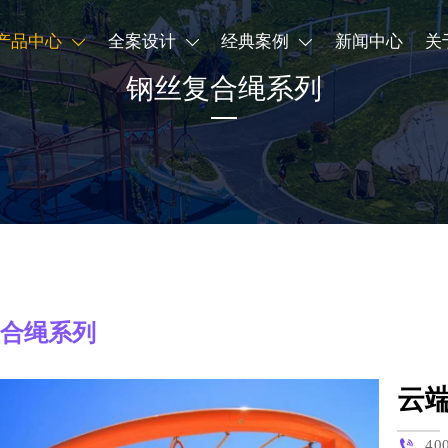
产品中心
全案设计
经典案例
新闻中心
关



钢丝复合绳系列
复合绳系列
云

40