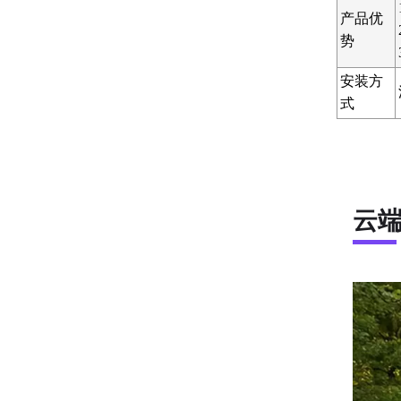
产品优
势
安装方
式
云