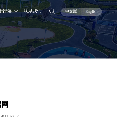

于部落
联系我们

中文版
English
端网
0-0110-232