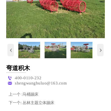
‹
›
弯道积木

400-0110-232

shengwangbuluo@163.com
上一个 :
马桶蹦床
下一个:
丛林主题立体蹦床