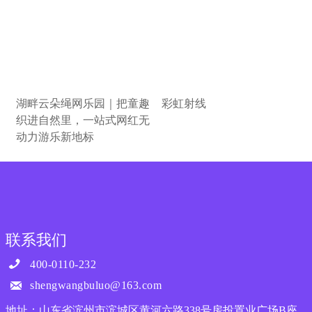
湖畔云朵绳网乐园｜把童趣
彩虹射线
织进自然里，一站式网红无
动力游乐新地标
联系我们

400-0110-232

shengwangbuluo@163.com
地址：山东省滨州市滨城区黄河六路338号房投置业广场B座