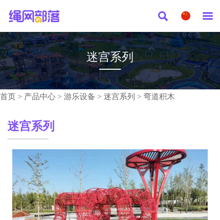


迷宫系列
首页
>
产品中心
>
游乐设备
>
迷宫系列
>
弯道积木
迷宫系列