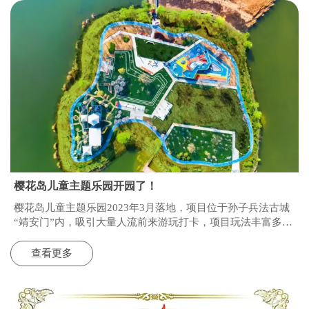
樱花岛儿童主题乐园开园了！
樱花岛儿童主题乐园2023年3月落地，项目位于孙子兵法古城
“靖安门”内，吸引大量人流前来游玩打卡，项目玩法丰富多
样，有休闲游玩区和绳网乐园区，绳网乐园区设置多个通道玩
法通向蹦床空间，更好的激活孩子们的冒险精神.两侧加以防
查看更多
护围栏，在提升安全系数的同时，也使孩子们愉悦在内游玩。
无需佩戴安全护具。整场内更设计了练兵场、独立蹦床、摇摇
马、景观小屋和彩虹小站等设备，保证玩法多样性。