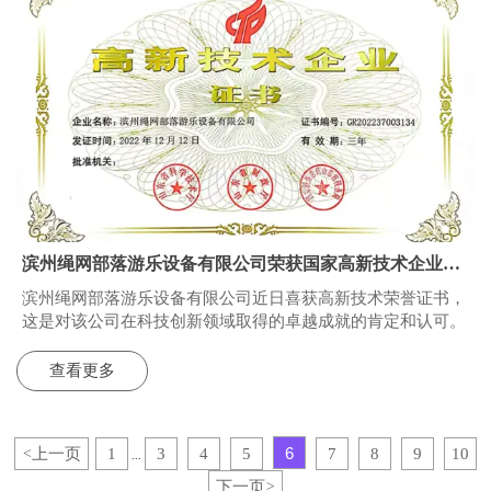
滨州绳网部落游乐设备有限公司荣获国家高新技术企业荣
誉证书！
滨州绳网部落游乐设备有限公司近日喜获高新技术荣誉证书，
这是对该公司在科技创新领域取得的卓越成就的肯定和认可。
查看更多
6
上一页
1
3
4
5
7
8
9
10
<
...
下一页
>