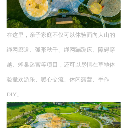
在这里，亲子家庭不仅可以体验面向大山的
绳网廊道、弧形秋千、绳网蹦蹦床、障碍穿
越、蜂巢迷宫等项目，还可以尽情在草地体
验撒欢游乐、暖心交流、休闲露营、手作
DIY。