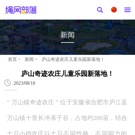


新闻
首页
>
新闻
>
庐山奇迹农庄儿童乐园新落地！
庐山奇迹农庄儿童乐园新落地！

2023/08/18
“ 万山镇奇
迹农庄
” 位于安徽省合肥市庐江县
万山镇十里长冲亲子谷，占地约200亩，结合
七只小鸡
农庄以七只不同性格、不同能力的