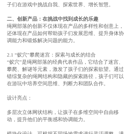
子们在游戏中挑战自我、探索世界、增长智慧。
二、创新产品：在挑战中找到成长的乐趣
绳网部落的创新不仅体现在产品的多样性和创意上，
还体现在产品如何帮助孩子们发展思维、提升身体协
调能力和锻炼解决问题的能力。
2.1 “蚁穴”攀爬迷宫：探索与成长的结合
“蚁穴”是绳网部落的经典代表作品，它结合了迷宫、
攀爬、解谜等元素，激发了孩子们的探索欲望。通过
错综复杂的绳网结构和隐藏的探索路径，孩子们可以
在游玩中培养空间思维、判断力和团队合作。
设计亮点：
多层次立体网状结构，让孩子在多维空间中自由移
动，提升他们的平衡感和协调能力。
模块化设计，可根据不同场地需求进行灵活调整，满