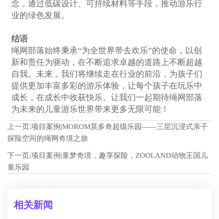
念，通过低碳设计、可持续材料等手段，推动游乐行
业的绿色发展。
结语
绳网部落始终秉承“为全世界带去欢乐”的使命，以创
新和责任为驱动，在不断追求卓越的道路上不断超越
自我。未来，我们将继续走在行业的前沿，为孩子们
提供更加丰富多彩的游乐体验，让每个孩子在玩乐中
成长，在成长中收获快乐。让我们一起期待绳网部落
为未来的儿童游乐世界带来更多无限可能！
上一页:
项目案例|MOROM莫多奇超级乐园——三层沉浸式亲子
探险空间的绳网奇境之旅
下一页:
项目案例|童梦奇境，趣享探险，ZOOLAND动物王国儿
童乐园
相关新闻