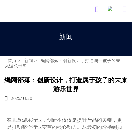


新闻
首页
>
新闻
>
绳网部落：创新设计，打造属于孩子的未
来游乐世界
绳网部落：创新设计，打造属于孩子的未来
游乐世界

2025/03/20
在儿童游乐行业，创新不仅仅是提升产品的关键，更
是推动整个行业变革的核心动力。从最初的滑梯到如