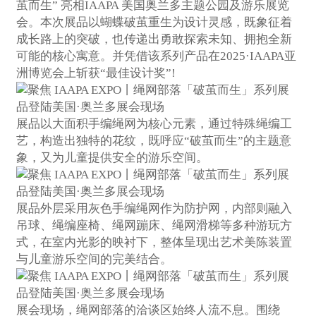
茧而生” 亮相IAAPA 美国奥兰多主题公园及游乐展览
会。本次展品以蝴蝶破茧重生为设计灵感，既象征着
成长路上的突破，也传递出勇敢探索未知、拥抱全新
可能的核心寓意。并凭借该系列产品在2025·IAAPA亚
洲博览会上斩获“最佳设计奖”!
展品以大面积手编绳网为核心元素，通过特殊绳编工
艺，构造出独特的花纹，既呼应“破茧而生”的主题意
象，又为儿童提供安全的游乐空间。
展品外层采用灰色手编绳网作为防护网，内部则融入
吊球、绳编座椅、绳网蹦床、绳网滑梯等多种游玩方
式，在室内光影的映衬下，整体呈现出艺术美陈装置
与儿童游乐空间的完美结合。
展会现场，绳网部落的洽谈区始终人流不息。围绕