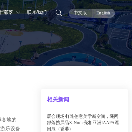

于部落
联系我们

中文版
English
相关新闻
展会现场|打造创意美学新空间，绳网
球各地的
部落携展品X-Node亮相亚洲IAAPA巡
落游乐设备
回展（香港）