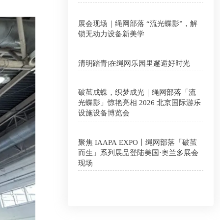
展会现场｜绳网部落 “流光蝶影”，解
锁无动力设备新美学
清明踏青|在绳网乐园里邂逅好时光
破茧成蝶，织梦成光｜绳网部落「流
光蝶影」惊艳亮相 2026 北京国际游乐
设施设备博览会
聚焦 IAAPA EXPO丨绳网部落「破茧
而生」系列展品登陆美国·奥兰多展会
现场