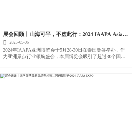
展会回顾丨山海可平，不虚此行：2024 IAAPA Asia
Expo完美落幕，9月Europe再见！

2025-05-06
2024年IAAPA亚洲博览会于5月28-30日在泰国曼谷举办，作
为亚洲景点行业领航盛会，本届博览会吸引了超过30个国家
和地区，350+家企业参展，净展览面积超过7500平方米，展
会现场气氛热烈，展示了亚太区景点行业的蓬勃生机。绳网
部落作为中国大陆的受邀展商之一，在3馆1442号展位进行展
出。