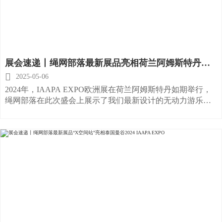
展会速递丨绳网部落最新展品亮相荷兰阿姆斯特丹
2024 IAAPA EXPO

2025-05-06
2024年，IAAPA EXPO欧洲展在荷兰阿姆斯特丹如期举行，
绳网部落在此次盛会上展示了我们最新设计的无动力游乐设
备。我们的展位号为8542，自展览开幕以来，我们的展品就
吸引了来自世界各地参展商的目光，我们对此感到非常荣
幸。