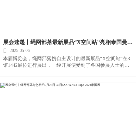
展会速递丨绳网部落最新展品“X空间站”亮相泰国曼谷
2024 IAAPA EXPO

2025-05-06
本届博览会，绳网部落携自主设计的最新展品“X空间站”在3
馆1442展位进行展出，一经开展便受到了各国参展人士的广
泛关注，我们非常高兴能够在现场与各位新老朋友进行深度
友好的交流。