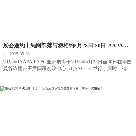
展会邀约丨绳网部落与您相约5月28日-30日IAAPA
Asia Expo 2024泰国展

2025-05-06
2024年IAAPA EXPO亚洲展将于2024年5月28日至30日在泰国
曼谷诗丽吉王后国家会议中心（QSNCC）举行，届时，绳网
部落将携新款游乐产品“‘X’空间站”亮相本届展会，我们诚邀
您莅临3馆1442号展位，共同参加此次重要盛会。