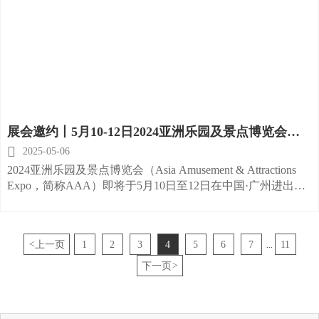
展会邀约丨5月10-12日2024亚洲乐园及景点博览会，
绳网部落期待与您相约广州

2025-05-06
2024亚洲乐园及景点博览会（Asia Amusement & Attractions
Expo，简称AAA）即将于5月10日至12日在中国·广州进出口
商品交易会琶洲展馆A区盛大开幕，我们诚挚邀请您参加此次
盛会，共同见证文旅产业的蓬勃发展，共享行业的成果和商
机。
<
上一页
1
2
3
4
5
6
7
11
...
下一页
>