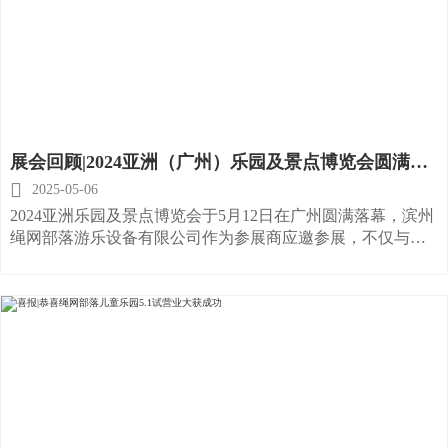
展会回顾|2024亚洲（广州）乐园及景点博览会圆满落
幕，期待下次相聚！

2025-05-06
2024亚洲乐园及景点博览会于5月12日在广州圆满落幕，滨州
绳网部落游乐设备有限公司作为参展商应邀参展，不仅与众
多行业精英、采购商及游客进行了深入交流，更建立了深厚
的联系和合作。