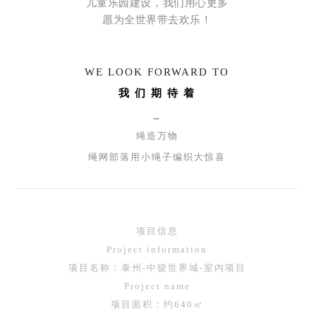
儿童乐园建设，我们用心更多
愿为全世界带去欢乐！
WE LOOK FORWARD TO
我 们 期 待 着
_
绳造万物
绳网部落用小绳子编织大惊喜
项目信息
Project information
项目名称：泰州-中骏世界城-室内项目
P
ro
ject
name
项目面积：约640㎡