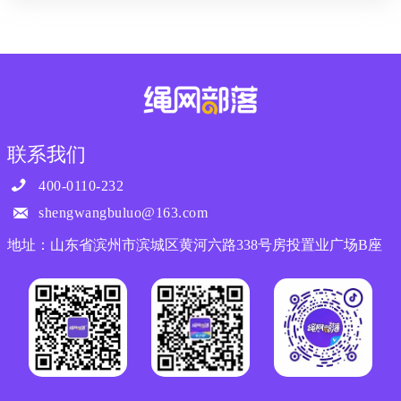
联系我们

400-0110-232

shengwangbuluo@163.com
地址：山东省滨州市滨城区黄河六路338号房投置业广场B座