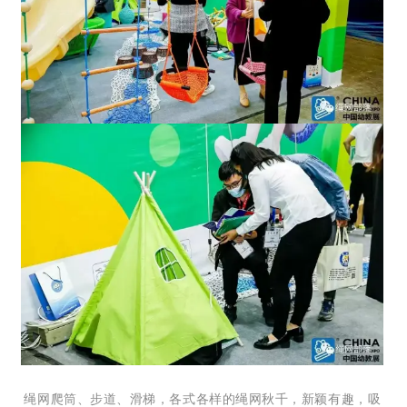
绳网爬筒、步道、滑梯，各式各样的绳网秋千，新颖有趣，吸